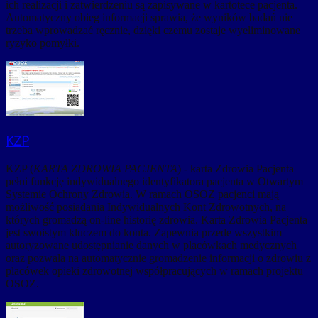
ich realizacji i zatwierdzeniu są zapisywane w kartotece pacjenta.
Automatyczny obieg informacji sprawia, że wyników badań nie
trzeba wprowadzać ręcznie, dzięki czemu zostaje wyeliminowane
ryzyko pomyłki.
KZP
KZP (
KARTA ZDROWIA PACJENTA
) - karta Zdrowia Pacjenta
pełni funkcję indywidualnego identyfikatora pacjenta w Otwartym
Systemie Ochrony Zdrowia. W ramach OSOZ pacjenci mają
możliwość posiadania Indywidualnych Kont Zdrowotnych, na
których gromadzą on-line historię zdrowia. Karta Zdrowia Pacjenta
jest swoistym kluczem do konta. Zapewnia przede wszystkim
autoryzowane udostępnianie danych w placówkach medycznych
oraz pozwala na automatycznie gromadzenie informacji o zdrowiu z
placówek opieki zdrowotnej współpracujących w ramach projektu
OSOZ.