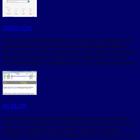
OSOZ-LON
OSOZ-LON (
LEKI ON-LINE
) - leki on-line to rozwiązanie, które
pozwala oferować pacjentom sprawdzanie dostępności leków w
aptece oraz ich internetową rezerwację. Wprowadzenie rozwiązania
zapewnia pacjentom swobodny dostęp do informacji o lekach z
dowolnego miejsca i w dowolnej chwili, przez 24 godziny na dobę.
KS-BLUR
KS-BLUR (
BAZA LEKÓW UNIKALNYCH I NA RATUNEK
) -
baza Leków Unikalnych i na Ratunek (BLUR) dostępna w ramach
Otwartego Systemu Ochrony Zdrowia usprawnia wymianę
informacji o drogich i trudno dostępnych lekach pomiędzy osobami