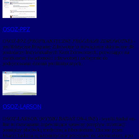
OSOZ-PPZ
OSOZ-PPZ (
PROFILAKTYCZNE PROGRAMY ZDROWOTNE
) -
profilaktyczne Programy Zdrowotne to rozwiązanie skierowane dla
posiadaczy Indywidualnych Kont Zdrowotnych, pozwalające na
zwiększenie świadomości zdrowotnej i zachęcenie do
podejmowania działań profilaktycznych.
OSOZ-LARSON
OSOZ-LARSON (
WYNIKI BADAŃ ON-LINE
) - wyniki badań on-
line to rozwiązanie zapewniające sprawny przepływ informacji
pomiędzy placówką medyczną a laboratorium. Zlecone przez
lekarza badania są automatycznie przesyłane do laboratorium, a po