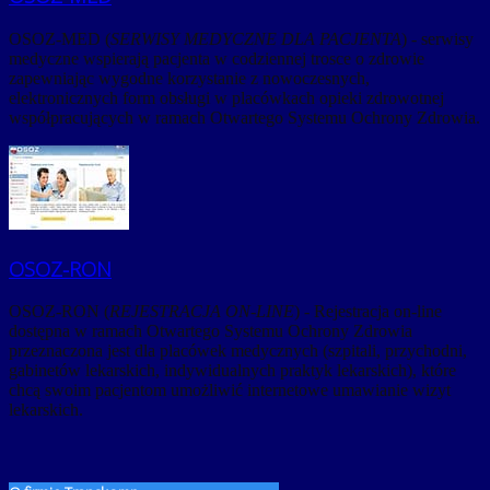
OSOZ-MED (
SERWISY MEDYCZNE DLA PACJENTA
) - serwisy
medyczne wspierają pacjenta w codziennej trosce o zdrowie
zapewniając wygodne korzystanie z nowoczesnych,
elektronicznych form obsługi w placówkach opieki zdrowotnej
współpracujących w ramach Otwartego Systemu Ochrony Zdrowia.
OSOZ-RON
OSOZ-RON (
REJESTRACJA ON-LINE
) - Rejestracja on-line
dostępna w ramach Otwartego Systemu Ochrony Zdrowia
przeznaczona jest dla placówek medycznych (szpitali, przychodni,
gabinetów lekarskich, indywidualnych praktyk lekarskich), które
chcą swoim pacjentom umożliwić internetowe umawianie wizyt
lekarskich.