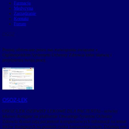
Farmacja
Medycyna
Zarządzanie
Kontakt
Forum
OSOZ
Poznaj oferowane przez nas rozwiązania związane z
Ogólnopolskim Systemem Ochrony Zdrowia które ułatwią i
przyśpieszą twoją pracę.
OSOZ-LEK
OSOZ-LEK (
SERWISY LEKOWE DLA PACJENTA
) - serwisy
lekowe dostępne na platformie Otwartego Systemu Ochrony
Zdrowia dostarczają pacjentom kompleksowych informacji na temat
leków dostępnych na polskim rynku farmaceutycznym. Działają one