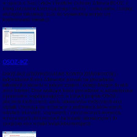
w oparciu o Bazę Leków i Środków Ochrony Zdrowia BLOZ, z
której codziennie korzystają tysiące lekarzy i farmaceutów, czerpiąc
niezbędne informacje, m.in. do wystawienia recepty czy
kontrolowania interakcji.
OSOZ-IKZ
OSOZ-IKZ (
INDYWIDUALNE KONTO ZDROWOTNE
) -
indywidualne Konto Zdrowotne pozwala na gromadzenie
informacji o zdrowiu w jednym miejscu i dostęp dostępie do nich
przez Internet. Dane zasilające konto gromadzone są automatycznie
z podmiotów współpracujących w ramach projektu OSOZ –
placówek medycznych, aptek, laboratoriów medycznych oraz
szpitali. Obejmują one informacje o problemach zdrowotnych,
wizytach lekarskich, wypisanych i zrealizowanych receptach,
wystawionych skierowaniach na badania laboratoryjne i do
specjalisty oraz wyniki badań laboratoryjnych.