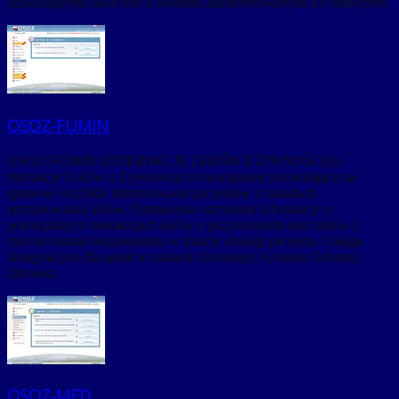
posiadającymi takie leki a osobami zainteresowanymi ich nabyciem.
OSOZ-FUMIN
OSOZ-FUMIN (
INTERAKCJE LEKÓW Z ŻYWNOŚCIĄ
) -
interakcje Leków z Żywnością to rozwiązanie pozwalające na
sprawne i szybkie informowanie pacjentów o zasadach
przyjmowania leków. Farmaceuta otrzymuje informacje o
potencjalnych interakcjach leków z pożywieniem oraz leków z
innymi lekami bezpośrednio w trakcie obsługi pacjenta. Usługa
dostępna jest dla aptek w ramach Otwartego Systemu Ochrony
Zdrowia.
OSOZ-MED