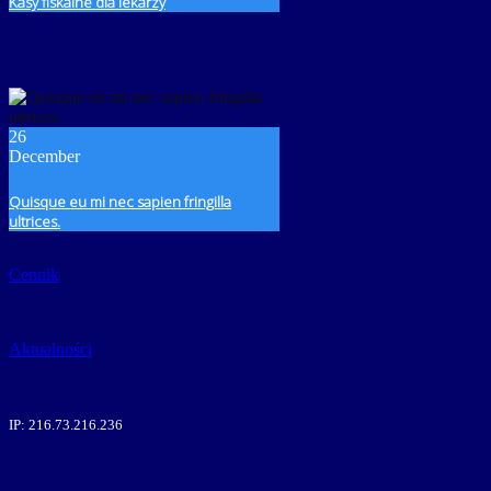
Kasy fiskalne dla lekarzy
26
December
Quisque eu mi nec sapien fringilla
ultrices.
Cennik
Aktualności
IP: 216.73.216.236